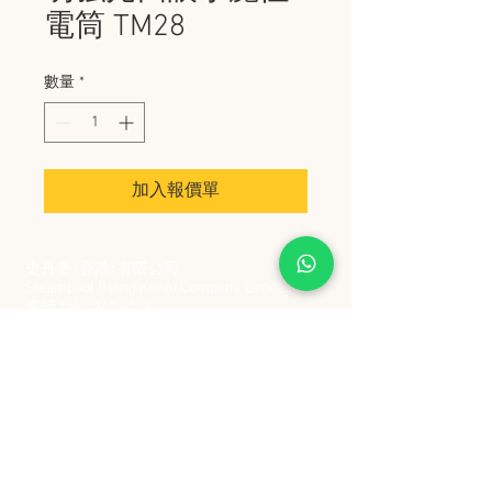
電筒 TM28
數量
*
加入報價單
史丹堡 (香港) 有限公司
Steampool (Hong Kong) Company Limited
電話 Tel:
2342 8129
​傳真 Fax:
2342 8449
地址 Address: 九龍觀塘創業街 2 號美亞工業
大廈 5 樓 C 室
Flat 5C, Meyer Industrial Building, 2 Chong Yip
Street, Kwun Tong, Kowloon, Hong Kong