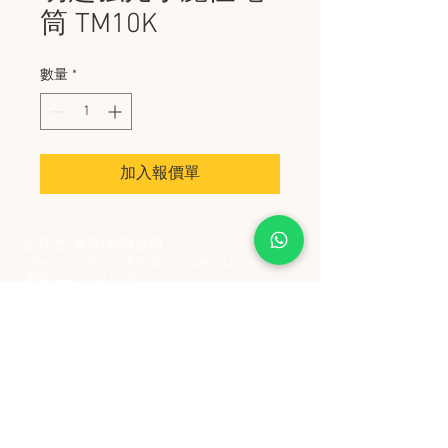
筒 TM10K
數量
*
加入報價單
史丹堡 (香港) 有限公司
Steampool (Hong Kong) Company Limited
電話 Tel:
2342 8129
​傳真 Fax:
2342 8449
地址 Address: 九龍觀塘創業街 2 號美亞工業
大廈 5 樓 C 室
Flat 5C, Meyer Industrial Building, 2 Chong Yip
Street, Kwun Tong, Kowloon, Hong Kong