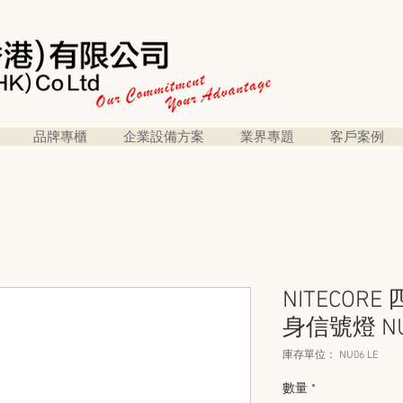
品牌專櫃
企業設備方案
業界專題
客戶案例
NITECOR
身信號燈 NU
庫存單位： NU06 LE
數量
*