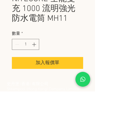
充 1000 流明強光
防水電筒 MH11
數量
*
加入報價單
史丹堡 (香港) 有限公司
Steampool (Hong Kong) Company Limited
電話 Tel:
2342 8129
​傳真 Fax:
2342 8449
地址 Address: 九龍觀塘創業街 2 號美亞工業
大廈 5 樓 C 室
Flat 5C, Meyer Industrial Building, 2 Chong Yip
Street, Kwun Tong, Kowloon, Hong Kong