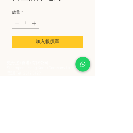
數量
*
加入報價單
史丹堡 (香港) 有限公司
Steampool (Hong Kong) Company Limited
電話 Tel:
2342 8129
​傳真 Fax:
2342 8449
地址 Address: 九龍觀塘創業街 2 號美亞工業
大廈 5 樓 C 室
Flat 5C, Meyer Industrial Building, 2 Chong Yip
Street, Kwun Tong, Kowloon, Hong Kong
接受政府部門及各大型機構採購卡