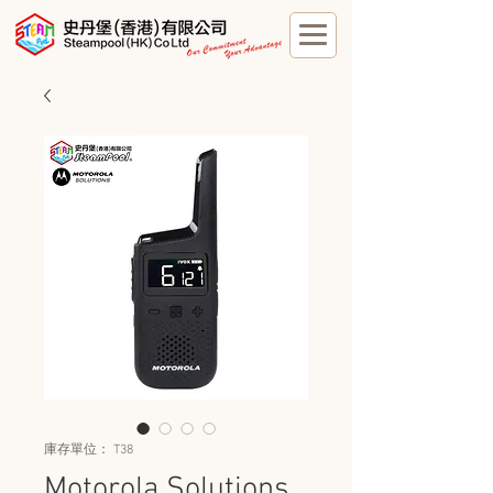
庫存單位： T38
Motorola Solutions