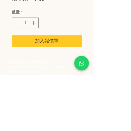
數量
*
加入報價單
史丹堡 (香港) 有限公司
Steampool (Hong Kong) Company Limited
電話 Tel:
2342 8129
​傳真 Fax:
2342 8449
地址 Address: 九龍觀塘創業街 2 號美亞工業
大廈 5 樓 C 室
Flat 5C, Meyer Industrial Building, 2 Chong Yip
Street, Kwun Tong, Kowloon, Hong Kong
接受政府部門及各大型機構採購卡