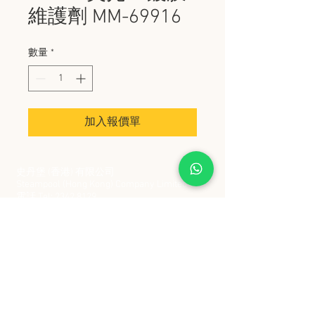
維護劑 MM-69916
數量
*
加入報價單
史丹堡 (香港) 有限公司
Steampool (Hong Kong) Company Limited
電話 Tel:
2342 8129
​傳真 Fax:
2342 8449
地址 Address: 九龍觀塘創業街 2 號美亞工業
大廈 5 樓 C 室
Flat 5C, Meyer Industrial Building, 2 Chong Yip
Street, Kwun Tong, Kowloon, Hong Kong