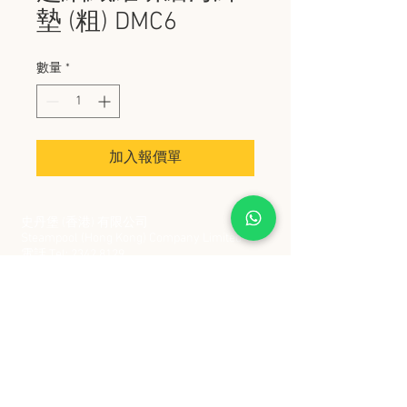
墊 (粗) DMC6
數量
*
加入報價單
史丹堡 (香港) 有限公司
Steampool (Hong Kong) Company Limited
電話 Tel:
2342 8129
​傳真 Fax:
2342 8449
地址 Address: 九龍觀塘創業街 2 號美亞工業
大廈 5 樓 C 室
Flat 5C, Meyer Industrial Building, 2 Chong Yip
Street, Kwun Tong, Kowloon, Hong Kong