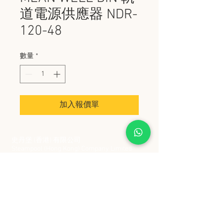
道電源供應器 NDR-
120-48
數量
*
加入報價單
史丹堡 (香港) 有限公司
Steampool (Hong Kong) Company Limited
電話 Tel:
2342 8129
​傳真 Fax:
2342 8449
地址 Address: 九龍觀塘創業街 2 號美亞工業
大廈 5 樓 C 室
Flat 5C, Meyer Industrial Building, 2 Chong Yip
Street, Kwun Tong, Kowloon, Hong Kong