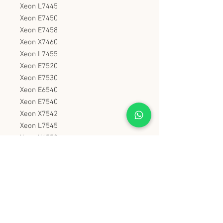
Xeon L7445
Xeon E7450
Xeon E7458
Xeon X7460
Xeon L7455
Xeon E7520
Xeon E7530
Xeon E6540
Xeon E7540
Xeon X7542
Xeon L7545
Xeon X6550
Xeon X7550
Xeon X7560
Xeon L7555
史丹堡 (香港) 有限公司
Steampool (Hong Kong) Company Limited
電話 Tel:
2342 8129