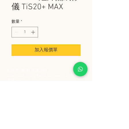
儀 TiS20+ MAX
數量
*
加入報價單
史丹堡 (香港) 有限公司
Steampool (Hong Kong) Company Limited
電話 Tel:
2342 8129
​傳真 Fax:
2342 8449
地址 Address: 九龍觀塘創業街 2 號美亞工業
大廈 5 樓 C 室
Flat 5C, Meyer Industrial Building, 2 Chong Yip
Street, Kwun Tong, Kowloon, Hong Kong