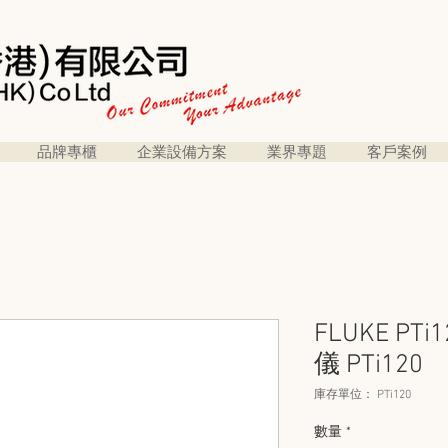
品牌專櫃
企業設備方案
業界專題
客戶案例
FLUKE P
儀 PTi120
庫存單位： PTi120
數量
*