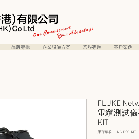
品牌專櫃
企業設備方案
業界專題
客戶案例
FLUKE Netw
電纜測試儀專
KIT
庫存單位： MS-POE-KIT