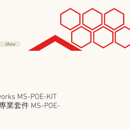
More
orks MS-POE-KIT
業套件 MS-POE-