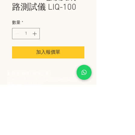
路測試儀 LIQ-100
數量
*
加入報價單
史丹堡 (香港) 有限公司
Steampool (Hong Kong) Company Limited
電話 Tel:
2342 8129
​傳真 Fax:
2342 8449
地址 Address: 九龍觀塘創業街 2 號美亞工業
大廈 5 樓 C 室
Flat 5C, Meyer Industrial Building, 2 Chong Yip
Street, Kwun Tong, Kowloon, Hong Kong