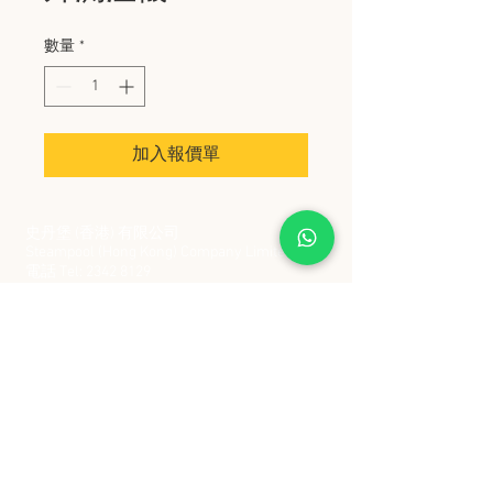
數量
*
加入報價單
史丹堡 (香港) 有限公司
Steampool (Hong Kong) Company Limited
電話 Tel:
2342 8129
​傳真 Fax:
2342 8449
地址 Address: 九龍觀塘創業街 2 號美亞工業
大廈 5 樓 C 室
Flat 5C, Meyer Industrial Building, 2 Chong Yip
Street, Kwun Tong, Kowloon, Hong Kong
接受政府部門及各大型機構採購卡