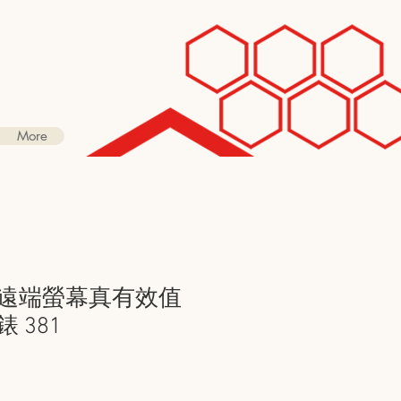
More
81 遠端螢幕真有效值
錶 381