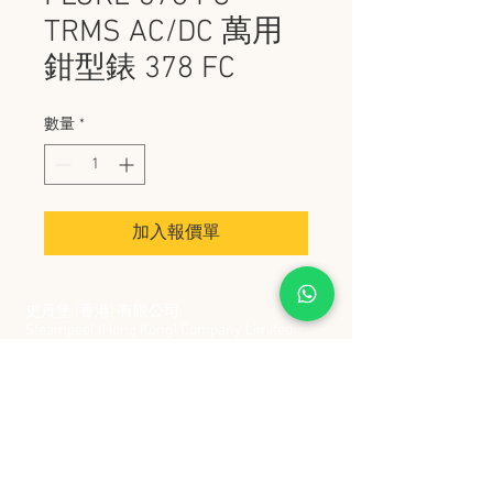
TRMS AC/DC 萬用
鉗型錶 378 FC
數量
*
加入報價單
史丹堡 (香港) 有限公司
Steampool (Hong Kong) Company Limited
電話 Tel:
2342 8129
​傳真 Fax:
2342 8449
地址 Address: 九龍觀塘創業街 2 號美亞工業
大廈 5 樓 C 室
Flat 5C, Meyer Industrial Building, 2 Chong Yip
Street, Kwun Tong, Kowloon, Hong Kong