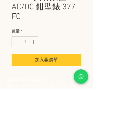
AC/DC 鉗型錶 377
FC
數量
*
加入報價單
史丹堡 (香港) 有限公司
Steampool (Hong Kong) Company Limited
電話 Tel:
2342 8129
​傳真 Fax:
2342 8449
地址 Address: 九龍觀塘創業街 2 號美亞工業
大廈 5 樓 C 室
Flat 5C, Meyer Industrial Building, 2 Chong Yip
Street, Kwun Tong, Kowloon, Hong Kong