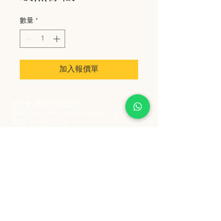
數量
*
加入報價單
史丹堡 (香港) 有限公司
Steampool (Hong Kong) Company Limited
電話 Tel:
2342 8129
​傳真 Fax:
2342 8449
地址 Address: 九龍觀塘創業街 2 號美亞工業
大廈 5 樓 C 室
Flat 5C, Meyer Industrial Building, 2 Chong Yip
Street, Kwun Tong, Kowloon, Hong Kong
接受政府部門及各大型機構採購卡