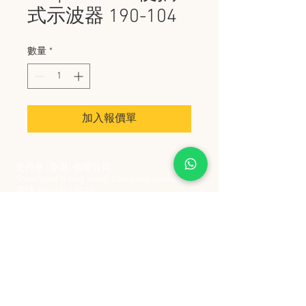
式示波器 190-104
數量
*
加入報價單
史丹堡 (香港) 有限公司
Steampool (Hong Kong) Company Limited
電話 Tel:
2342 8129
​傳真 Fax:
2342 8449
地址 Address: 九龍觀塘創業街 2 號美亞工業
大廈 5 樓 C 室
Flat 5C, Meyer Industrial Building, 2 Chong Yip
Street, Kwun Tong, Kowloon, Hong Kong