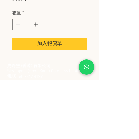
數量
*
加入報價單
史丹堡 (香港) 有限公司
Steampool (Hong Kong) Company Limited
電話 Tel:
2342 8129
​傳真 Fax:
2342 8449
地址 Address: 九龍觀塘創業街 2 號美亞工業
大廈 5 樓 C 室
Flat 5C, Meyer Industrial Building, 2 Chong Yip
Street, Kwun Tong, Kowloon, Hong Kong
接受政府部門及各大型機構採購卡