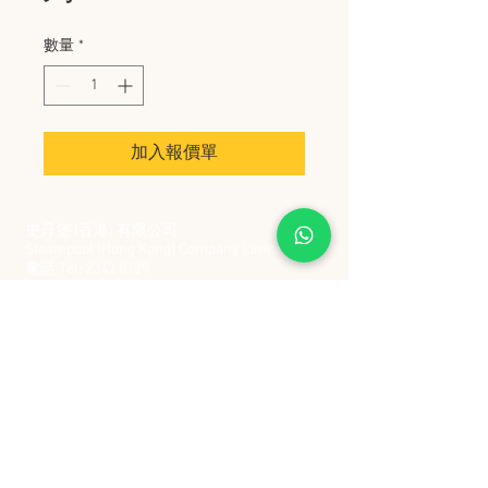
數量
*
加入報價單
史丹堡 (香港) 有限公司
Steampool (Hong Kong) Company Limited
電話 Tel:
2342 8129
​傳真 Fax:
2342 8449
地址 Address: 九龍觀塘創業街 2 號美亞工業
大廈 5 樓 C 室
Flat 5C, Meyer Industrial Building, 2 Chong Yip
Street, Kwun Tong, Kowloon, Hong Kong
接受政府部門及各大型機構採購卡