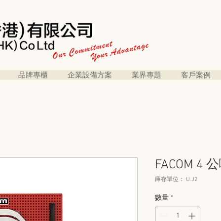
品牌專櫃
企業設備方案
業界專題
客戶案例
FACOM 4
庫存單位： U.J2
數量
*