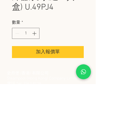
盒) U.49PJ4
數量
*
加入報價單
史丹堡 (香港) 有限公司
Steampool (Hong Kong) Company Limited
電話 Tel:
2342 8129
​傳真 Fax:
2342 8449
地址 Address: 九龍觀塘創業街 2 號美亞工業
大廈 5 樓 C 室
Flat 5C, Meyer Industrial Building, 2 Chong Yip
Street, Kwun Tong, Kowloon, Hong Kong