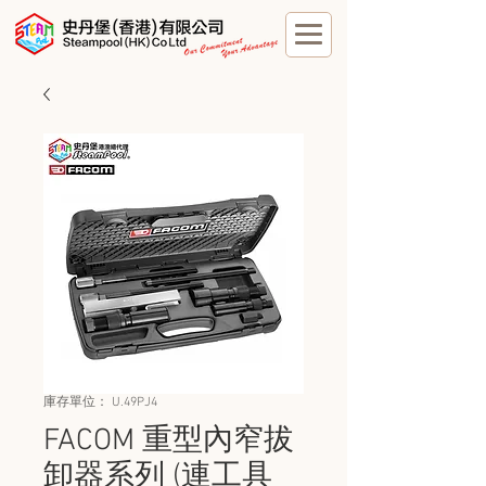
庫存單位： U.49PJ4
FACOM 重型內窄拔
卸器系列 (連工具