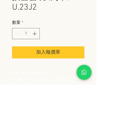
U.23J2
數量
*
加入報價單
史丹堡 (香港) 有限公司
Steampool (Hong Kong) Company Limited
電話 Tel:
2342 8129
​傳真 Fax:
2342 8449
地址 Address: 九龍觀塘創業街 2 號美亞工業
大廈 5 樓 C 室
Flat 5C, Meyer Industrial Building, 2 Chong Yip
Street, Kwun Tong, Kowloon, Hong Kong