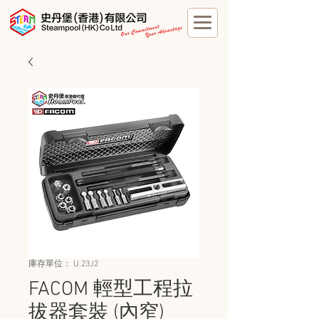
庫存單位： U.23J2
FACOM 輕型工程拉
拔器套裝 (內窄)