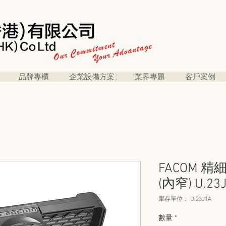
品牌專櫃
企業設備方案
業界專題
客戶案例
FACOM 
(內窄) U.23
庫存單位： U.23J1A
數量
*