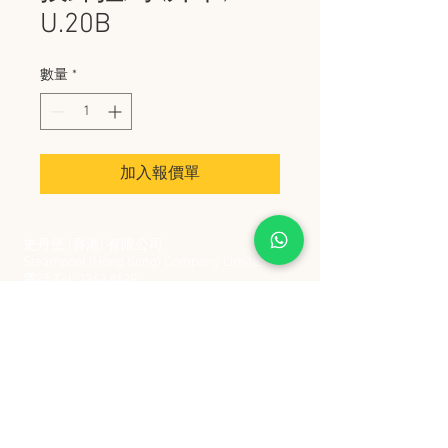
U.20B
數量
*
加入報價單
史丹堡 (香港) 有限公司
Steampool (Hong Kong) Company Limited
電話 Tel:
2342 8129
​傳真 Fax:
2342 8449
地址 Address: 九龍觀塘創業街 2 號美亞工業
大廈 5 樓 C 室
Flat 5C, Meyer Industrial Building, 2 Chong Yip
Street, Kwun Tong, Kowloon, Hong Kong