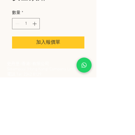
數量
*
加入報價單
史丹堡 (香港) 有限公司
Steampool (Hong Kong) Company Limited
電話 Tel:
2342 8129
​傳真 Fax:
2342 8449
地址 Address: 九龍觀塘創業街 2 號美亞工業
大廈 5 樓 C 室
Flat 5C, Meyer Industrial Building, 2 Chong Yip
Street, Kwun Tong, Kowloon, Hong Kong
接受政府部門及各大型機構採購卡