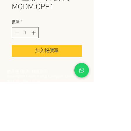
MODM.CPE1
數量
*
加入報價單
史丹堡 (香港) 有限公司
Steampool (Hong Kong) Company Limited
電話 Tel:
2342 8129
​傳真 Fax:
2342 8449
地址 Address: 九龍觀塘創業街 2 號美亞工業
大廈 5 樓 C 室
Flat 5C, Meyer Industrial Building, 2 Chong Yip
Street, Kwun Tong, Kowloon, Hong Kong