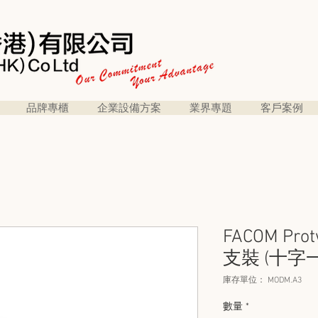
品牌專櫃
企業設備方案
業界專題
客戶案例
FACOM Pr
支裝 (十字一
庫存單位： MODM.A3
數量
*