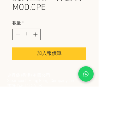
MOD.CPE
數量
*
加入報價單
史丹堡 (香港) 有限公司
Steampool (Hong Kong) Company Limited
電話 Tel:
2342 8129
​傳真 Fax:
2342 8449
地址 Address: 九龍觀塘創業街 2 號美亞工業
大廈 5 樓 C 室
Flat 5C, Meyer Industrial Building, 2 Chong Yip
Street, Kwun Tong, Kowloon, Hong Kong