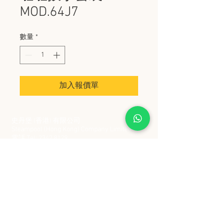
MOD.64J7
數量
*
加入報價單
史丹堡 (香港) 有限公司
Steampool (Hong Kong) Company Limited
電話 Tel:
2342 8129
​傳真 Fax:
2342 8449
地址 Address: 九龍觀塘創業街 2 號美亞工業
大廈 5 樓 C 室
Flat 5C, Meyer Industrial Building, 2 Chong Yip
Street, Kwun Tong, Kowloon, Hong Kong