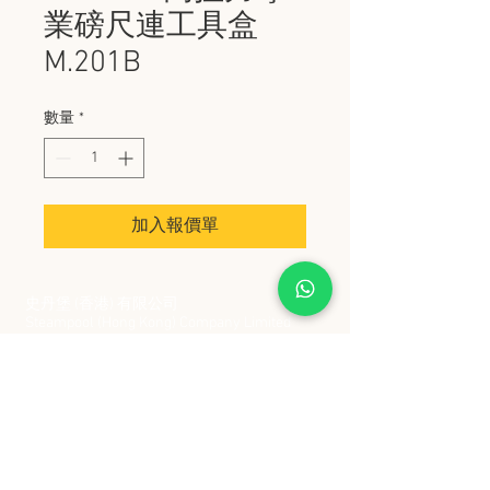
業磅尺連工具盒
M.201B
數量
*
加入報價單
史丹堡 (香港) 有限公司
Steampool (Hong Kong) Company Limited
電話 Tel:
2342 8129
​傳真 Fax:
2342 8449
地址 Address: 九龍觀塘創業街 2 號美亞工業
大廈 5 樓 C 室
Flat 5C, Meyer Industrial Building, 2 Chong Yip
Street, Kwun Tong, Kowloon, Hong Kong