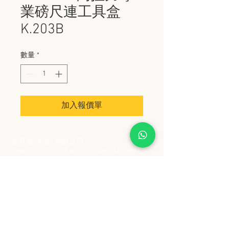
業磅尺連工具盒
K.203B
數量
*
加入報價單
史丹堡 (香港) 有限公司
Steampool (Hong Kong) Company Limited
電話 Tel:
2342 8129
​傳真 Fax:
2342 8449
地址 Address: 九龍觀塘創業街 2 號美亞工業
大廈 5 樓 C 室
Flat 5C, Meyer Industrial Building, 2 Chong Yip
Street, Kwun Tong, Kowloon, Hong Kong