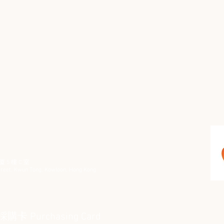
 5 樓 C 室
 Street, Kwun Tong, Kowloon, Hong Kong
Purchasing Card