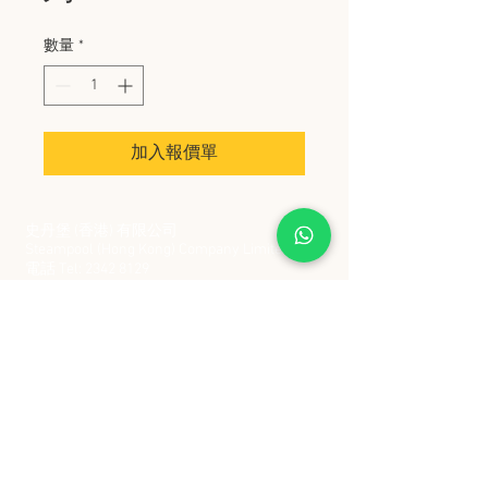
數量
*
加入報價單
史丹堡 (香港) 有限公司
Steampool (Hong Kong) Company Limited
電話 Tel:
2342 8129
​傳真 Fax:
2342 8449
地址 Address: 九龍觀塘創業街 2 號美亞工業
大廈 5 樓 C 室
Flat 5C, Meyer Industrial Building, 2 Chong Yip
Street, Kwun Tong, Kowloon, Hong Kong
接受政府部門及各大型機構採購卡