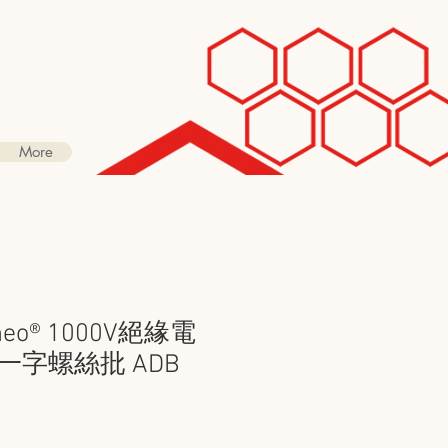
More
rneo® 1000V絕緣電
一字螺絲批 ADB