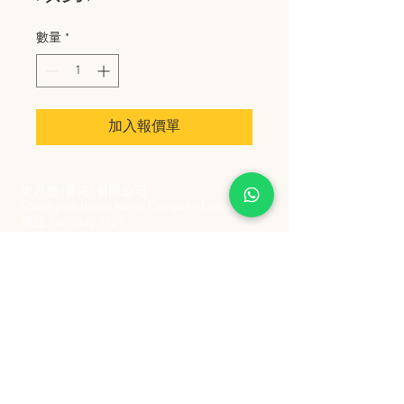
數量
*
加入報價單
史丹堡 (香港) 有限公司
Steampool (Hong Kong) Company Limited
電話 Tel:
2342 8129
​傳真 Fax:
2342 8449
地址 Address: 九龍觀塘創業街 2 號美亞工業
大廈 5 樓 C 室
Flat 5C, Meyer Industrial Building, 2 Chong Yip
Street, Kwun Tong, Kowloon, Hong Kong
接受政府部門及各大型機構採購卡