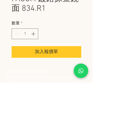
面 834.R1
數量
*
加入報價單
史丹堡 (香港) 有限公司
Steampool (Hong Kong) Company Limited
電話 Tel:
2342 8129
​傳真 Fax:
2342 8449
地址 Address: 九龍觀塘創業街 2 號美亞工業
大廈 5 樓 C 室
Flat 5C, Meyer Industrial Building, 2 Chong Yip
Street, Kwun Tong, Kowloon, Hong Kong