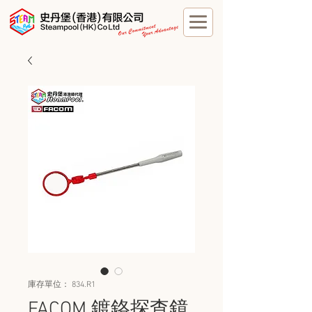
庫存單位： 834.R1
FACOM 鍍鉻探查鏡