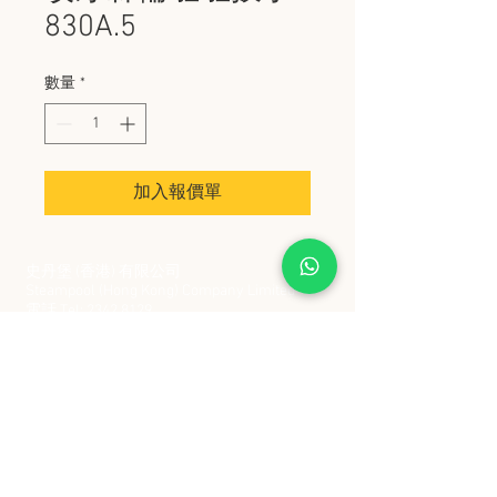
830A.5
數量
*
加入報價單
史丹堡 (香港) 有限公司
Steampool (Hong Kong) Company Limited
電話 Tel:
2342 8129
​傳真 Fax:
2342 8449
地址 Address: 九龍觀塘創業街 2 號美亞工業
大廈 5 樓 C 室
Flat 5C, Meyer Industrial Building, 2 Chong Yip
Street, Kwun Tong, Kowloon, Hong Kong