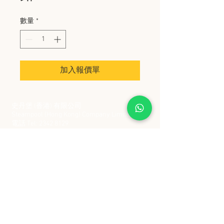
數量
*
加入報價單
史丹堡 (香港) 有限公司
Steampool (Hong Kong) Company Limited
電話 Tel:
2342 8129
​傳真 Fax:
2342 8449
地址 Address: 九龍觀塘創業街 2 號美亞工業
大廈 5 樓 C 室
Flat 5C, Meyer Industrial Building, 2 Chong Yip
Street, Kwun Tong, Kowloon, Hong Kong
接受政府部門及各大型機構採購卡