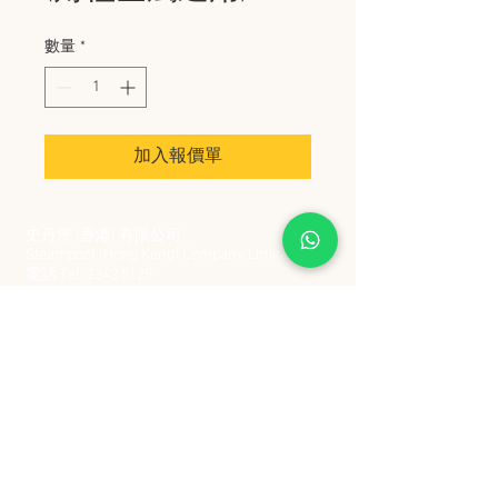
數量
*
加入報價單
史丹堡 (香港) 有限公司
Steampool (Hong Kong) Company Limited
電話 Tel:
2342 8129
​傳真 Fax:
2342 8449
地址 Address: 九龍觀塘創業街 2 號美亞工業
大廈 5 樓 C 室
Flat 5C, Meyer Industrial Building, 2 Chong Yip
Street, Kwun Tong, Kowloon, Hong Kong
接受政府部門及各大型機構採購卡