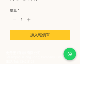
數量
*
加入報價單
史丹堡 (香港) 有限公司
Steampool (Hong Kong) Company Limited
電話 Tel:
2342 8129
​傳真 Fax:
2342 8449
地址 Address: 九龍觀塘創業街 2 號美亞工業
大廈 5 樓 C 室
Flat 5C, Meyer Industrial Building, 2 Chong Yip
Street, Kwun Tong, Kowloon, Hong Kong
接受政府部門及各大型機構採購卡