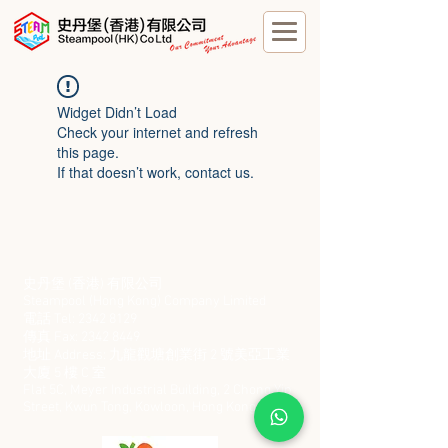
Widget Didn’t Load
Check your internet and refresh
this page.
If that doesn’t work, contact us.
史丹堡 (香港) 有限公司
Steampool (Hong Kong) Company Limited
電話 Tel:
2342 8129
​傳真 Fax:
2342 8449
地址 Address: 九龍觀塘創業街 2 號美亞工業
大廈 5 樓 C 室
Flat 5C, Meyer Industrial Building, 2 Chong Yip
Street, Kwun Tong, Kowloon, Hong Kong