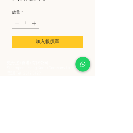
數量
*
加入報價單
史丹堡 (香港) 有限公司
Steampool (Hong Kong) Company Limited
電話 Tel:
2342 8129
​傳真 Fax:
2342 8449
地址 Address: 九龍觀塘創業街 2 號美亞工業
大廈 5 樓 C 室
Flat 5C, Meyer Industrial Building, 2 Chong Yip
Street, Kwun Tong, Kowloon, Hong Kong
接受政府部門及各大型機構採購卡