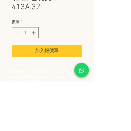
413A.32
數量
*
加入報價單
史丹堡 (香港) 有限公司
Steampool (Hong Kong) Company Limited
電話 Tel:
2342 8129
​傳真 Fax:
2342 8449
地址 Address: 九龍觀塘創業街 2 號美亞工業
大廈 5 樓 C 室
Flat 5C, Meyer Industrial Building, 2 Chong Yip
Street, Kwun Tong, Kowloon, Hong Kong