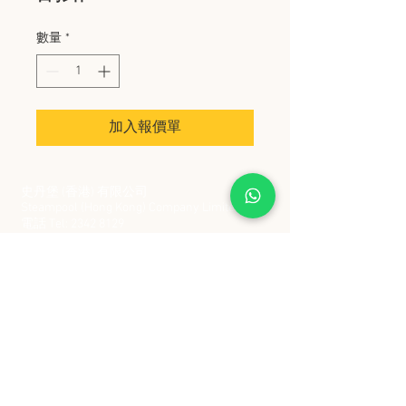
數量
*
加入報價單
史丹堡 (香港) 有限公司
Steampool (Hong Kong) Company Limited
電話 Tel:
2342 8129
​傳真 Fax:
2342 8449
地址 Address: 九龍觀塘創業街 2 號美亞工業
大廈 5 樓 C 室
Flat 5C, Meyer Industrial Building, 2 Chong Yip
Street, Kwun Tong, Kowloon, Hong Kong
接受政府部門及各大型機構採購卡