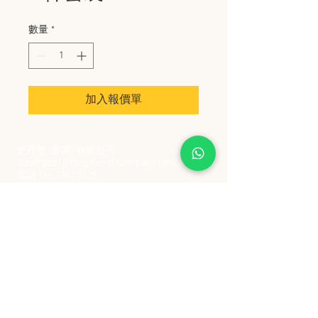
數量
*
加入報價單
史丹堡 (香港) 有限公司
Steampool (Hong Kong) Company Limited
電話 Tel:
2342 8129
​傳真 Fax:
2342 8449
地址 Address: 九龍觀塘創業街 2 號美亞工業
大廈 5 樓 C 室
Flat 5C, Meyer Industrial Building, 2 Chong Yip
Street, Kwun Tong, Kowloon, Hong Kong
接受政府部門及各大型機構採購卡