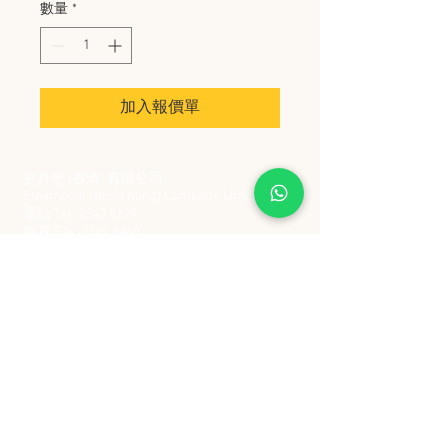
數量
*
加入報價單
史丹堡 (香港) 有限公司
Steampool (Hong Kong) Company Limited
電話 Tel:
2342 8129
​傳真 Fax:
2342 8449
地址 Address: 九龍觀塘創業街 2 號美亞工業
大廈 5 樓 C 室
Flat 5C, Meyer Industrial Building, 2 Chong Yip
Street, Kwun Tong, Kowloon, Hong Kong
接受政府部門及各大型機構採購卡
Purchasing Card